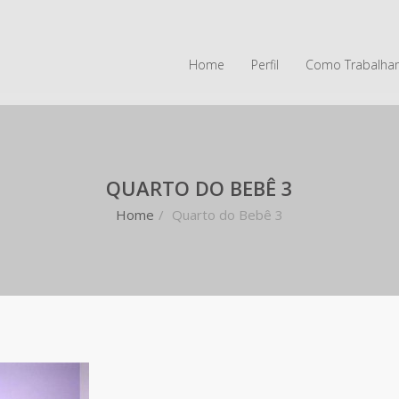
Home
Perfil
Como Trabalha
QUARTO DO BEBÊ 3
Home
/
Quarto do Bebê 3